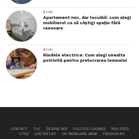
ȘTIRI
Apartament mic, dar locuibil: cum alegi
mobilierul ca să câștigi spațiu fără
renovare
ȘTIRI
Rindele electrice: Cum alegi unealta
potrivită pentru prelucrarea lemnului
CONTACT
TUC
DESPRE NOI
POLITICĂ COOKIES
RSS FEED
UTILE
LIVETEXT.RO
OK IMOBILIARE ARAD
FRESH24.RO