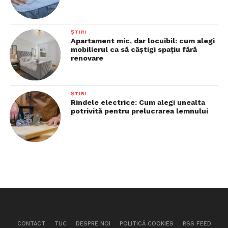
ȘTIRI
Apartament mic, dar locuibil: cum alegi
mobilierul ca să câștigi spațiu fără
renovare
ȘTIRI
Rindele electrice: Cum alegi unealta
potrivită pentru prelucrarea lemnului
CONTACT
TUC
DESPRE NOI
POLITICĂ COOKIES
RSS FEED