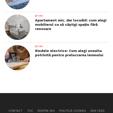
ȘTIRI
Apartament mic, dar locuibil: cum alegi
mobilierul ca să câștigi spațiu fără
renovare
ȘTIRI
Rindele electrice: Cum alegi unealta
potrivită pentru prelucrarea lemnului
CONTACT
TUC
DESPRE NOI
POLITICĂ COOKIES
RSS FEED