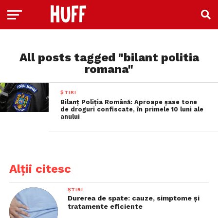
All posts tagged "bilant politia
romana"
ȘTIRI
Bilanț Poliția Română: Aproape șase tone
de droguri confiscate, în primele 10 luni ale
anului
Alții citesc
ȘTIRI
Durerea de spate: cauze, simptome și
tratamente eficiente