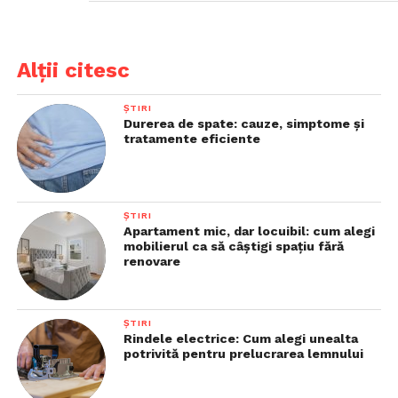
Alții citesc
ȘTIRI
Durerea de spate: cauze, simptome și
tratamente eficiente
ȘTIRI
Apartament mic, dar locuibil: cum alegi
mobilierul ca să câștigi spațiu fără
renovare
ȘTIRI
Rindele electrice: Cum alegi unealta
potrivită pentru prelucrarea lemnului