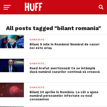
All posts tagged "bilant romania"
SANATATE
Bilanț 9 iulie în România! Numărul de cazuri
noi este uriaș
SANATATE
Raed Arafat avertizează! Ce se întâmplă
dacă numărul cazurilor continuă să crească
SANATATE
Bilanț 24 aprilie în România. La cât a ajuns
numărul persoanelor infectate cu noul
coronavirus