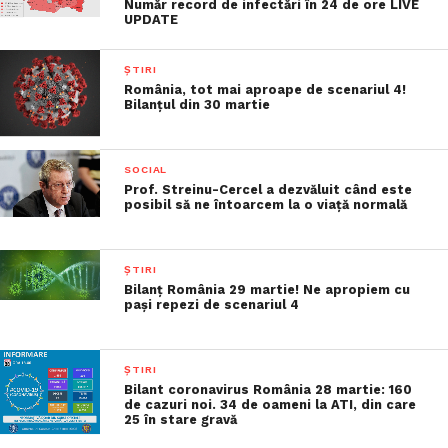
Număr record de infectări în 24 de ore LIVE
UPDATE
ȘTIRI
România, tot mai aproape de scenariul 4!
Bilanțul din 30 martie
SOCIAL
Prof. Streinu-Cercel a dezvăluit când este
posibil să ne întoarcem la o viață normală
ȘTIRI
Bilanț România 29 martie! Ne apropiem cu
pași repezi de scenariul 4
ȘTIRI
Bilant coronavirus România 28 martie: 160
de cazuri noi. 34 de oameni la ATI, din care
25 în stare gravă