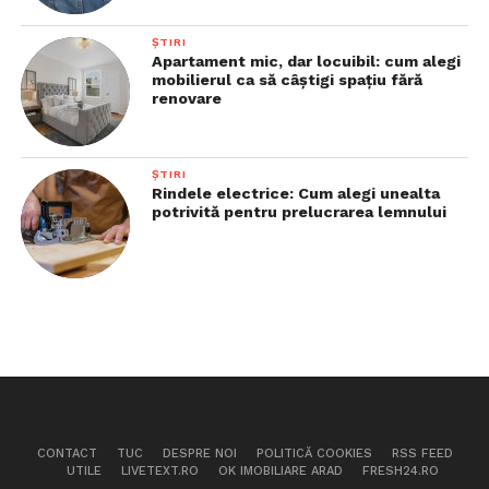
ȘTIRI
Apartament mic, dar locuibil: cum alegi
mobilierul ca să câștigi spațiu fără
renovare
ȘTIRI
Rindele electrice: Cum alegi unealta
potrivită pentru prelucrarea lemnului
CONTACT
TUC
DESPRE NOI
POLITICĂ COOKIES
RSS FEED
UTILE
LIVETEXT.RO
OK IMOBILIARE ARAD
FRESH24.RO