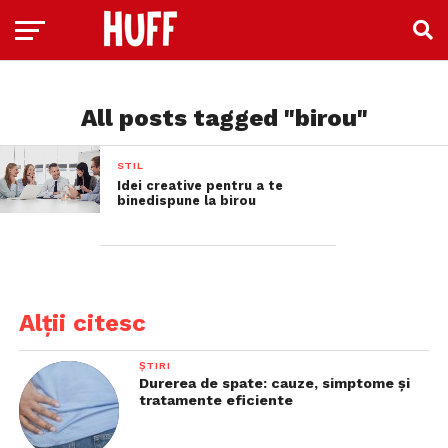
All posts tagged "birou"
STIL
Idei creative pentru a te
binedispune la birou
Alții citesc
ȘTIRI
Durerea de spate: cauze, simptome și
tratamente eficiente