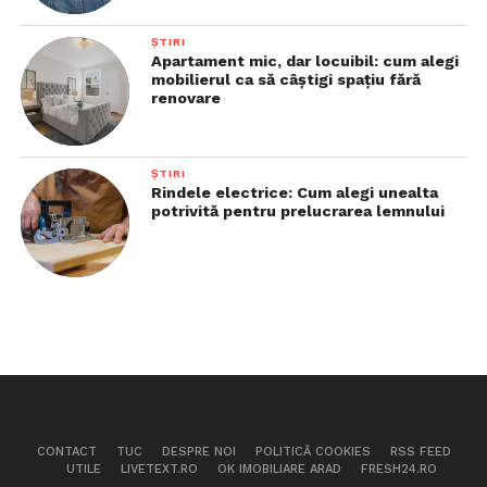
ȘTIRI
Apartament mic, dar locuibil: cum alegi
mobilierul ca să câștigi spațiu fără
renovare
ȘTIRI
Rindele electrice: Cum alegi unealta
potrivită pentru prelucrarea lemnului
CONTACT
TUC
DESPRE NOI
POLITICĂ COOKIES
RSS FEED
UTILE
LIVETEXT.RO
OK IMOBILIARE ARAD
FRESH24.RO