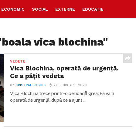
ECONOMIC
SOCIAL
EXTERNE
EDUCATIE
"boala vica blochina"
VEDETE
Vica Blochina, operată de urgență.
Ce a pățit vedeta
BY
CRISTINA BOSIOC
27 FEBRUARIE 2020
Vica Blochina trece printr-o perioadă grea. Ea va fi
operată de urgență, după ce a ajuns...