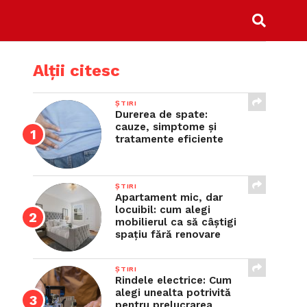
Alții citesc
ȘTIRI
Durerea de spate:
cauze, simptome și
tratamente eficiente
ȘTIRI
Apartament mic, dar
locuibil: cum alegi
mobilierul ca să câștigi
spațiu fără renovare
ȘTIRI
Rindele electrice: Cum
alegi unealta potrivită
pentru prelucrarea