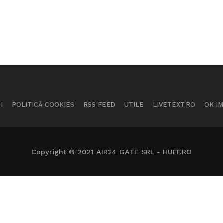
I
POLITICĂ COOKIES
RSS FEED
UTILE
LIVETEXT.RO
OK I
Copyright © 2021 AIR24 GATE SRL - HUFF.RO