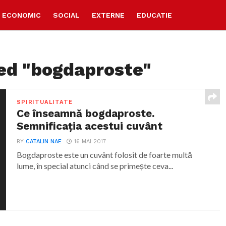
ECONOMIC
SOCIAL
EXTERNE
EDUCATIE
ged "bogdaproste"
SPIRITUALITATE
Ce înseamnă bogdaproste.
Semnificația acestui cuvânt
BY
CATALIN NAE
16 MAI 2017
Bogdaproste este un cuvânt folosit de foarte multă
lume, în special atunci când se primește ceva...