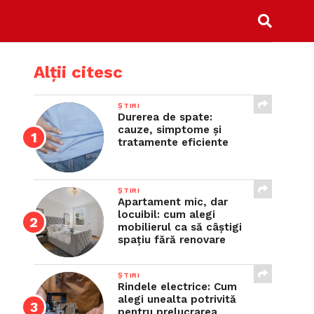
Alții citesc
ȘTIRI
Durerea de spate:
cauze, simptome și
tratamente eficiente
ȘTIRI
Apartament mic, dar
locuibil: cum alegi
mobilierul ca să câștigi
spațiu fără renovare
ȘTIRI
Rindele electrice: Cum
alegi unealta potrivită
pentru prelucrarea