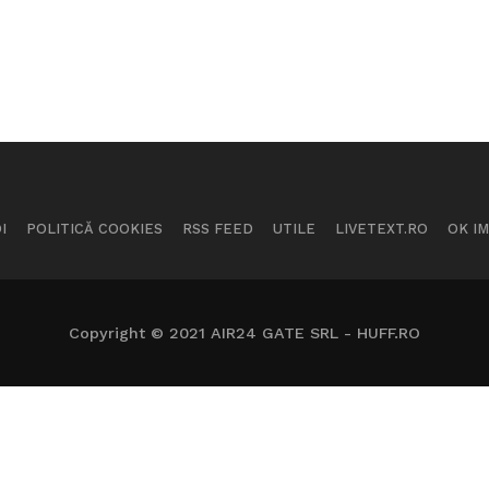
I
POLITICĂ COOKIES
RSS FEED
UTILE
LIVETEXT.RO
OK I
Copyright © 2021 AIR24 GATE SRL - HUFF.RO