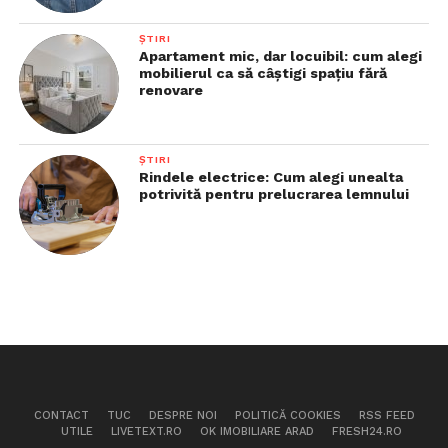
ȘTIRI
Apartament mic, dar locuibil: cum alegi
mobilierul ca să câștigi spațiu fără
renovare
ȘTIRI
Rindele electrice: Cum alegi unealta
potrivită pentru prelucrarea lemnului
CONTACT
TUC
DESPRE NOI
POLITICĂ COOKIES
RSS FEED
UTILE
LIVETEXT.RO
OK IMOBILIARE ARAD
FRESH24.RO