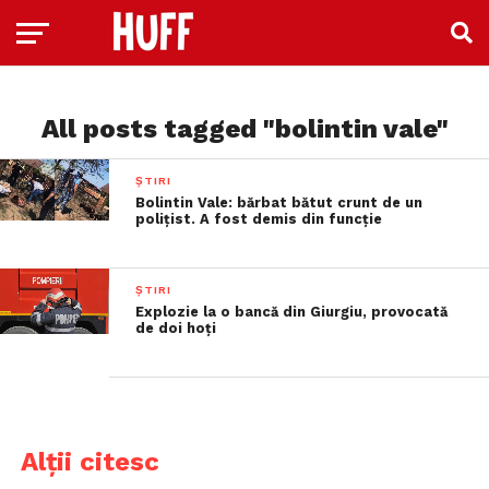
All posts tagged "bolintin vale"
ȘTIRI
Bolintin Vale: bărbat bătut crunt de un
polițist. A fost demis din funcție
ȘTIRI
Explozie la o bancă din Giurgiu, provocată
de doi hoți
Alții citesc