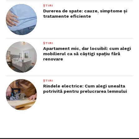
ȘTIRI
Durerea de spate: cauze, simptome și
tratamente eficiente
ȘTIRI
Apartament mic, dar locuibil: cum alegi
mobilierul ca să câștigi spațiu fără
renovare
ȘTIRI
Rindele electrice: Cum alegi unealta
potrivită pentru prelucrarea lemnului