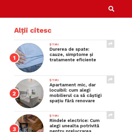
Alții citesc
ȘTIRI
Durerea de spate:
cauze, simptome și
tratamente eficiente
ȘTIRI
Apartament mic, dar
locuibil: cum alegi
mobilierul ca să câștigi
spațiu fără renovare
ȘTIRI
Rindele electrice: Cum
alegi unealta potrivită
pentru prelucrarea