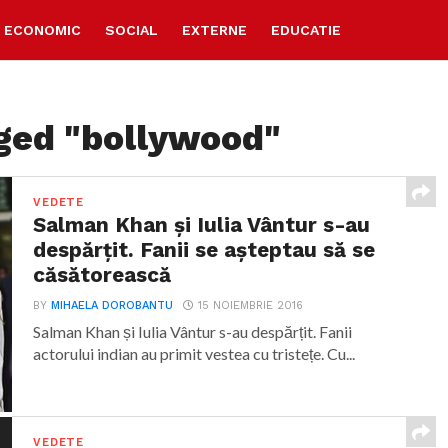
ECONOMIC
SOCIAL
EXTERNE
EDUCATIE
gged "bollywood"
VEDETE
Salman Khan și Iulia Vântur s-au
despărțit. Fanii se așteptau să se
căsătorească
BY
MIHAELA DOROBANTU
15 NOIEMBRIE 2016
Salman Khan și Iulia Vântur s-au despărțit. Fanii
actorului indian au primit vestea cu tristețe. Cu...
VEDETE