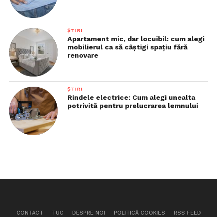
ȘTIRI
Apartament mic, dar locuibil: cum alegi
mobilierul ca să câștigi spațiu fără
renovare
ȘTIRI
Rindele electrice: Cum alegi unealta
potrivită pentru prelucrarea lemnului
CONTACT
TUC
DESPRE NOI
POLITICĂ COOKIES
RSS FEED