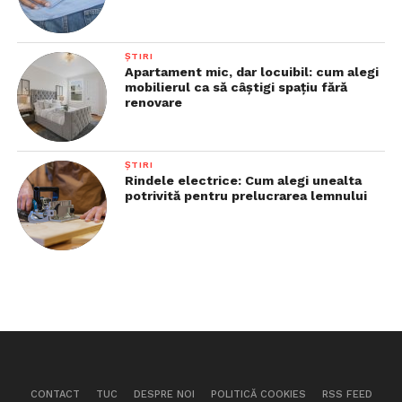
ȘTIRI
Apartament mic, dar locuibil: cum alegi
mobilierul ca să câștigi spațiu fără
renovare
ȘTIRI
Rindele electrice: Cum alegi unealta
potrivită pentru prelucrarea lemnului
CONTACT
TUC
DESPRE NOI
POLITICĂ COOKIES
RSS FEED