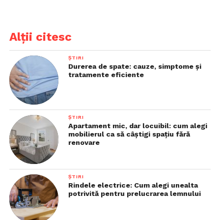
Alții citesc
ȘTIRI
Durerea de spate: cauze, simptome și
tratamente eficiente
ȘTIRI
Apartament mic, dar locuibil: cum alegi
mobilierul ca să câștigi spațiu fără
renovare
ȘTIRI
Rindele electrice: Cum alegi unealta
potrivită pentru prelucrarea lemnului