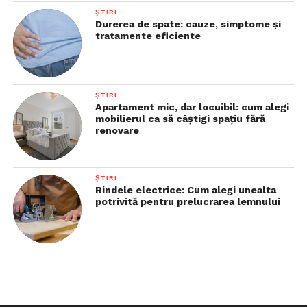
ȘTIRI
Durerea de spate: cauze, simptome și
tratamente eficiente
ȘTIRI
Apartament mic, dar locuibil: cum alegi
mobilierul ca să câștigi spațiu fără
renovare
ȘTIRI
Rindele electrice: Cum alegi unealta
potrivită pentru prelucrarea lemnului