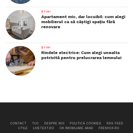
ȘTIRI
Apartament mic, dar locuibil: cum alegi
mobilierul ca să câștigi spațiu fără
renovare
ȘTIRI
Rindele electrice: Cum alegi unealta
potrivită pentru prelucrarea lemnului
CONTACT
TUC
DESPRE NOI
POLITICĂ COOKIES
RSS FEED
UTILE
LIVETEXT.RO
OK IMOBILIARE ARAD
FRESH24.RO