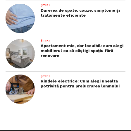
ȘTIRI
Durerea de spate: cauze, simptome și
tratamente eficiente
ȘTIRI
Apartament mic, dar locuibil: cum alegi
mobilierul ca să câștigi spațiu fără
renovare
ȘTIRI
Rindele electrice: Cum alegi unealta
potrivită pentru prelucrarea lemnului