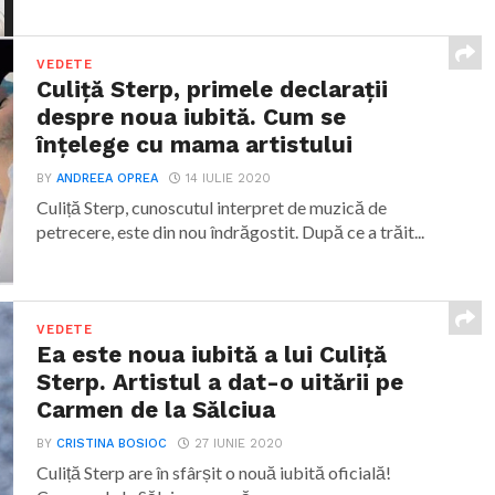
VEDETE
Culiță Sterp, primele declarații
despre noua iubită. Cum se
înțelege cu mama artistului
BY
ANDREEA OPREA
14 IULIE 2020
Culiță Sterp, cunoscutul interpret de muzică de
petrecere, este din nou îndrăgostit. După ce a trăit...
VEDETE
Ea este noua iubită a lui Culiță
Sterp. Artistul a dat-o uitării pe
Carmen de la Sălciua
BY
CRISTINA BOSIOC
27 IUNIE 2020
Culiță Sterp are în sfârșit o nouă iubită oficială!