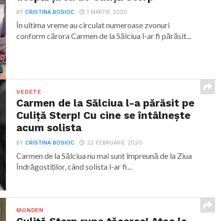
BY
CRISTINA BOSIOC
1 MARTIE 2020
În ultima vreme au circulat numeroase zvonuri
conform cărora Carmen de la Sălciua l-ar fi părăsit...
VEDETE
Carmen de la Sălciua l-a părăsit pe
Culiță Sterp! Cu cine se întâlnește
acum solista
BY
CRISTINA BOSIOC
22 FEBRUARIE 2020
Carmen de la Sălciua nu mai sunt împreună de la Ziua
Îndrăgostiților, când solista l-ar fi...
MONDEN