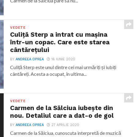
Carmen de la Sălciua pare să nu...
VEDETE
Culiță Sterp a intrat cu mașina
într-un copac. Care este starea
cântărețului
BY
ANDREEA OPREA
16 IUNIE 2020
Culiță Sterp este unul dintre cei mai urmăriți și iubiți
cântăreți. Acesta a ocupat, în ultima...
VEDETE
Carmen de la Sălciua iubește din
nou. Detaliul care a dat-o de gol
BY
ANDREEA OPREA
27 APRILIE 2020
Carmen de la Sălciua, cunoscuta interpretă de muzică