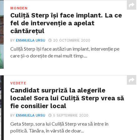
Daniela,...
MONDEN
Culiță Sterp își face implant. La ce
fel de intervenție a apelat
cântărețul
BY
EMANUELA URSU
20 OCTOMBRIE 2020
Culiță Sterp își face astăzi un implant, intervenție pe
care și-o dorește de mai mult timp....
VEDETE
Candidat surpriză la alegerile
locale! Sora lui Culiță Sterp vrea să
fie consilier local
BY
EMANUELA URSU
5 SEPTEMBRIE 2020
Geta Sterp, sora lui Culiță Sterp vrea să intre în
politică. Tânăra, în vârstă de doar...