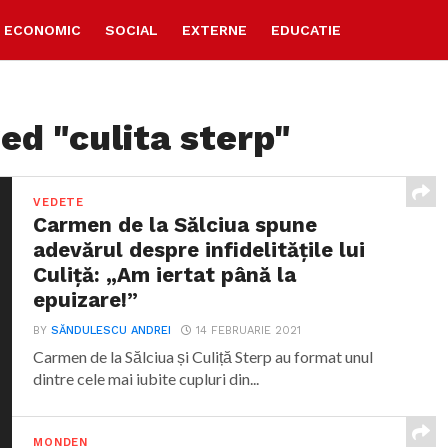
ECONOMIC
SOCIAL
EXTERNE
EDUCATIE
ed "culita sterp"
VEDETE
Carmen de la Sălciua spune
adevărul despre infidelitățile lui
Culiță: „Am iertat până la
epuizare!”
BY
SĂNDULESCU ANDREI
14 FEBRUARIE 2021
Carmen de la Sălciua și Culiță Sterp au format unul
dintre cele mai iubite cupluri din...
MONDEN