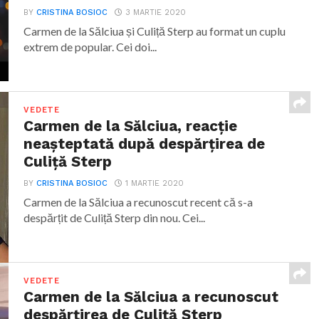
BY
CRISTINA BOSIOC
3 MARTIE 2020
Carmen de la Sălciua și Culiță Sterp au format un cuplu
extrem de popular. Cei doi...
VEDETE
Carmen de la Sălciua, reacție
neașteptată după despărțirea de
Culiță Sterp
BY
CRISTINA BOSIOC
1 MARTIE 2020
Carmen de la Sălciua a recunoscut recent că s-a
despărțit de Culiță Sterp din nou. Cei...
VEDETE
Carmen de la Sălciua a recunoscut
despărțirea de Culiță Sterp