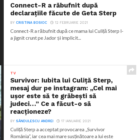
Connect-R a răbufnit după
declarațiile făcute de Geta Sterp
BY
CRISTINA BOSIOC
12 FEBRUARIE 2021
Connect-R a răbufnit după ce mama lui Culiță Sterp l-
a jignit crunt pe Jador și implicit...
TV
Survivor: Iubita lui Culiță Sterp,
mesaj dur pe instagram: „Cel mai
ușor este să te grăbești să
judeci…” Ce a făcut-o să
reacționeze?
BY
SĂNDULESCU ANDREI
17 IANUARIE 2021
Culiță Sterp a acceptat provocarea „Survivor
România”, iar cea mai mare susținătoare a lui este