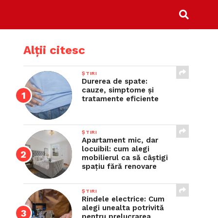
Alții citesc
ȘTIRI
Durerea de spate:
cauze, simptome și
tratamente eficiente
ȘTIRI
Apartament mic, dar
locuibil: cum alegi
mobilierul ca să câștigi
spațiu fără renovare
ȘTIRI
Rindele electrice: Cum
alegi unealta potrivită
pentru prelucrarea