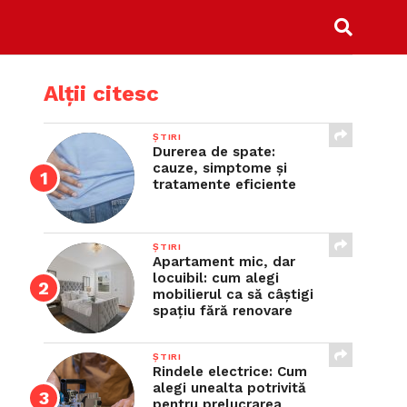
Alții citesc
ȘTIRI
Durerea de spate:
cauze, simptome și
tratamente eficiente
ȘTIRI
Apartament mic, dar
locuibil: cum alegi
mobilierul ca să câștigi
spațiu fără renovare
ȘTIRI
Rindele electrice: Cum
alegi unealta potrivită
pentru prelucrarea