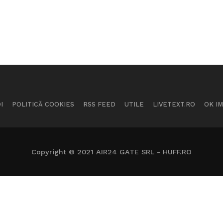
I
POLITICĂ COOKIES
RSS FEED
UTILE
LIVETEXT.RO
OK I
Copyright © 2021 AIR24 GATE SRL - HUFF.RO