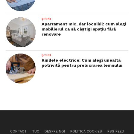
ȘTIRI
Apartament mic, dar locuibil: cum alegi
mobilierul ca să câștigi spațiu fără
renovare
ȘTIRI
Rindele electrice: Cum alegi unealta
potrivită pentru prelucrarea lemnului
CONTACT
TUC
DESPRE NOI
POLITICĂ COOKIES
RSS FEED