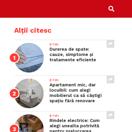
Alții citesc
ȘTIRI
Durerea de spate:
cauze, simptome și
tratamente eficiente
ȘTIRI
Apartament mic, dar
locuibil: cum alegi
mobilierul ca să câștigi
spațiu fără renovare
ȘTIRI
Rindele electrice: Cum
alegi unealta potrivită
pentru prelucrarea