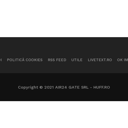
I
POLITICĂ COOKIES
RSS FEED
UTILE
LIVETEXT.RO
OK I
Copyright © 2021 AIR24 GATE SRL - HUFF.RO