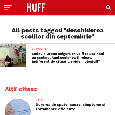
All posts tagged "deschiderea
scolilor din septembrie"
EDUCATIE
Ludovic Orban asigură că va fi reluat noul
an școlar: „Anul școlar va fi reluat,
indiferent de situația epidemiologică!”
Alții citesc
ȘTIRI
Durerea de spate: cauze, simptome și
tratamente eficiente