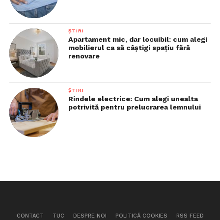
ȘTIRI
Apartament mic, dar locuibil: cum alegi
mobilierul ca să câștigi spațiu fără
renovare
ȘTIRI
Rindele electrice: Cum alegi unealta
potrivită pentru prelucrarea lemnului
CONTACT
TUC
DESPRE NOI
POLITICĂ COOKIES
RSS FEED