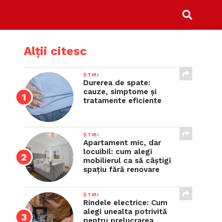
Alții citesc
ȘTIRI
Durerea de spate:
cauze, simptome și
tratamente eficiente
ȘTIRI
Apartament mic, dar
locuibil: cum alegi
mobilierul ca să câștigi
spațiu fără renovare
ȘTIRI
Rindele electrice: Cum
alegi unealta potrivită
pentru prelucrarea