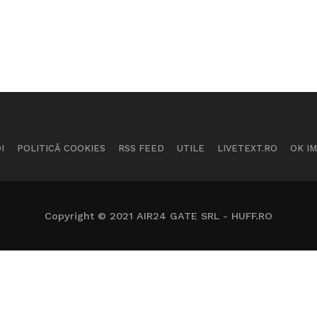
I
POLITICĂ COOKIES
RSS FEED
UTILE
LIVETEXT.RO
OK I
Copyright © 2021 AIR24 GATE SRL - HUFF.RO