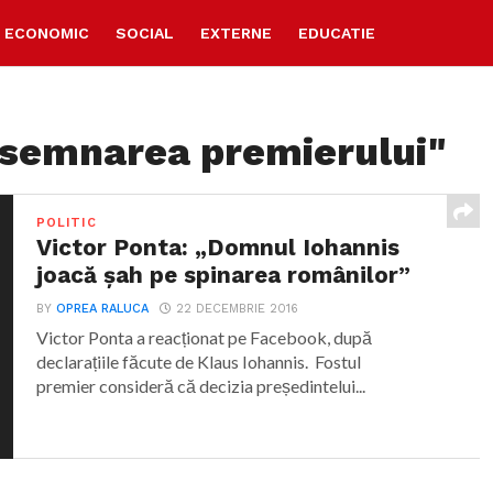
ECONOMIC
SOCIAL
EXTERNE
EDUCATIE
esemnarea premierului"
POLITIC
Victor Ponta: „Domnul Iohannis
joacă șah pe spinarea românilor”
BY
OPREA RALUCA
22 DECEMBRIE 2016
Victor Ponta a reacționat pe Facebook, după
declarațiile făcute de Klaus Iohannis. Fostul
premier consideră că decizia președintelui...