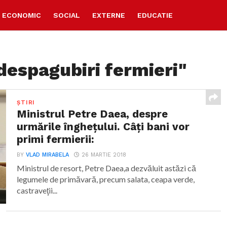
ECONOMIC
SOCIAL
EXTERNE
EDUCATIE
despagubiri fermieri"
ȘTIRI
Ministrul Petre Daea, despre
urmările înghețului. Câți bani vor
primi fermierii:
BY
VLAD MIRABELA
26 MARTIE 2018
Ministrul de resort, Petre Daea,a dezvăluit astăzi că
legumele de primăvară, precum salata, ceapa verde,
castraveţii...