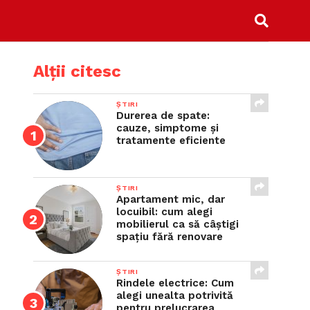
Alții citesc
ȘTIRI
Durerea de spate:
cauze, simptome și
tratamente eficiente
ȘTIRI
Apartament mic, dar
locuibil: cum alegi
mobilierul ca să câștigi
spațiu fără renovare
ȘTIRI
Rindele electrice: Cum
alegi unealta potrivită
pentru prelucrarea