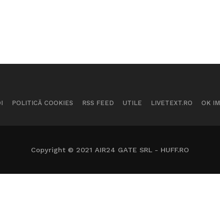
I
POLITICĂ COOKIES
RSS FEED
UTILE
LIVETEXT.RO
OK I
Copyright © 2021 AIR24 GATE SRL - HUFF.RO