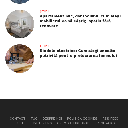
ȘTIRI
Apartament mic, dar locuibil: cum alegi
mobilierul ca să câștigi spațiu fără
renovare
ȘTIRI
Rindele electrice: Cum alegi unealta
potrivită pentru prelucrarea lemnului
CONTACT
TUC
DESPRE NOI
POLITICĂ COOKIES
RSS FEED
UTILE
LIVETEXT.RO
OK IMOBILIARE ARAD
FRESH24.RO