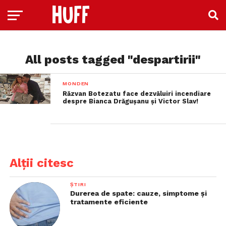
All posts tagged "despartirii"
MONDEN
Răzvan Botezatu face dezvăluiri incendiare
despre Bianca Drăgușanu și Victor Slav!
Alții citesc
ȘTIRI
Durerea de spate: cauze, simptome și
tratamente eficiente