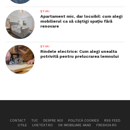
ȘTIRI
Apartament mic, dar locuibil: cum alegi
mobilierul ca să câștigi spațiu fără
renovare
ȘTIRI
Rindele electrice: Cum alegi unealta
potrivită pentru prelucrarea lemnului
CONTACT
TUC
DESPRE NOI
POLITICĂ COOKIES
RSS FEED
UTILE
LIVETEXT.RO
OK IMOBILIARE ARAD
FRESH24.RO