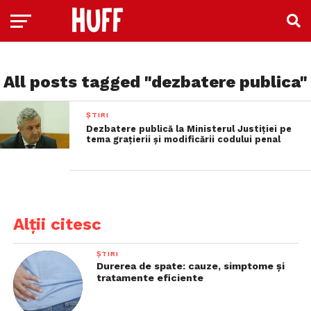
All posts tagged "dezbatere publica"
ȘTIRI
Dezbatere publică la Ministerul Justiției pe
tema grațierii și modificării codului penal
Alții citesc
ȘTIRI
Durerea de spate: cauze, simptome și
tratamente eficiente