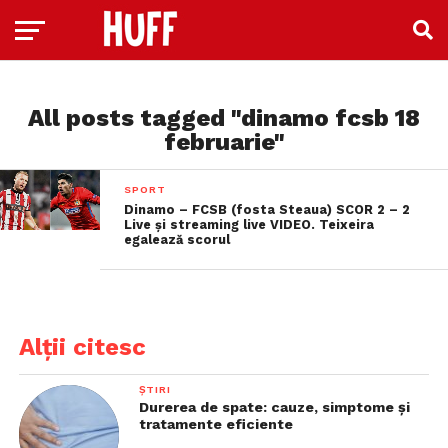
All posts tagged "dinamo fcsb 18
februarie"
SPORT
Dinamo – FCSB (fosta Steaua) SCOR 2 – 2
Live și streaming live VIDEO. Teixeira
egalează scorul
Alții citesc
ȘTIRI
Durerea de spate: cauze, simptome și
tratamente eficiente