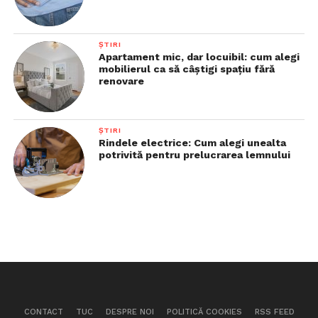
ȘTIRI
Apartament mic, dar locuibil: cum alegi
mobilierul ca să câștigi spațiu fără
renovare
ȘTIRI
Rindele electrice: Cum alegi unealta
potrivită pentru prelucrarea lemnului
CONTACT
TUC
DESPRE NOI
POLITICĂ COOKIES
RSS FEED