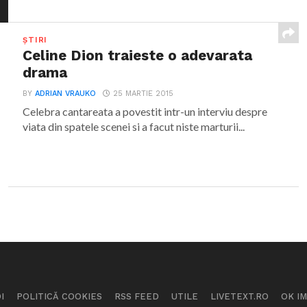
ȘTIRI
Celine Dion traieste o adevarata
drama
BY
ADRIAN VRAUKO
25 MARTIE 2015
Celebra cantareata a povestit intr-un interviu despre
viata din spatele scenei si a facut niste marturii...
I
POLITICĂ COOKIES
RSS FEED
UTILE
LIVETEXT.RO
OK I