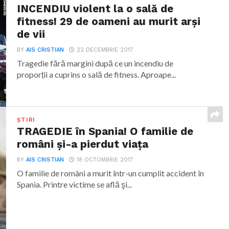
INCENDIU violent la o sală de
fitness! 29 de oameni au murit arşi
de vii
BY
AIS CRISTIAN
22 DECEMBRIE 2017
Tragedie fără margini după ce un incendiu de
proporții a cuprins o sală de fitness. Aproape...
ȘTIRI
TRAGEDIE în Spania! O familie de
români şi-a pierdut viaţa
BY
AIS CRISTIAN
18 OCTOMBRIE 2017
O familie de români a murit într-un cumplit accident în
Spania. Printre victime se află şi...