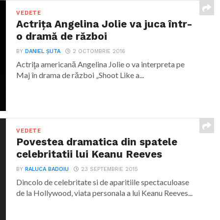
VEDETE
Actriţa Angelina Jolie va juca într-
o dramă de război
BY
DANIEL ȘUTA
2 OCTOMBRIE 2016
Actriţa americană Angelina Jolie o va interpreta pe
Maj în drama de război „Shoot Like a...
VEDETE
Povestea dramatica din spatele
celebritatii lui Keanu Reeves
BY
RALUCA BADOIU
23 SEPTEMBRIE 2015
Dincolo de celebritate si de aparitiile spectaculoase
de la Hollywood, viata personala a lui Keanu Reeves...