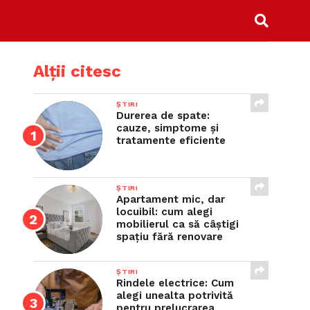
Alții citesc
ȘTIRI
Durerea de spate:
cauze, simptome și
tratamente eficiente
ȘTIRI
Apartament mic, dar
locuibil: cum alegi
mobilierul ca să câștigi
spațiu fără renovare
ȘTIRI
Rindele electrice: Cum
alegi unealta potrivită
pentru prelucrarea