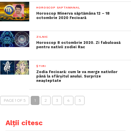
HOROSCOP SAPTAMANAL
Horoscop Minerva săptămâna 12 – 18
octombrie 2020 Fecioară
ZILNIC
Horoscop 8 octombrie 2020. Zi fabuloasă
pentru nativii zodiei Rac
ȘTIRI
Zodia Fecioară: cum le va merge nativilor
până la sfârșitul anului. Surprize
neașteptate
PAGE 1 OF 5
1
2
3
4
5
Alții citesc