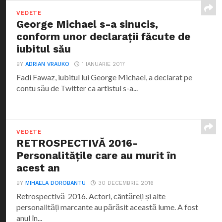
VEDETE
George Michael s-a sinucis,
conform unor declarații făcute de
iubitul său
BY
ADRIAN VRAUKO
1 IANUARIE 2017
Fadi Fawaz, iubitul lui George Michael, a declarat pe
contu său de Twitter ca artistul s-a...
VEDETE
RETROSPECTIVĂ 2016-
Personalitățile care au murit în
acest an
BY
MIHAELA DOROBANTU
30 DECEMBRIE 2016
Retrospectivă 2016. Actori, cântăreți și alte
personalități marcante au părăsit această lume. A fost
anul în...