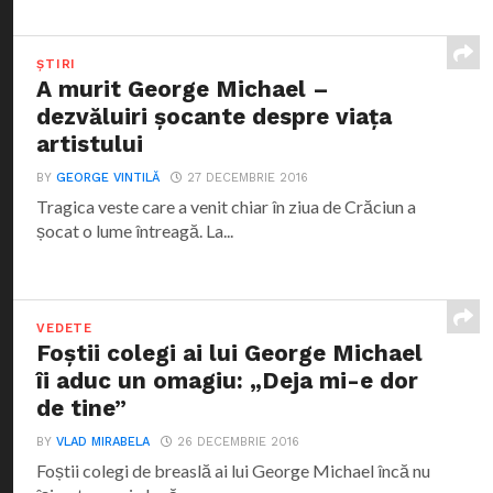
ȘTIRI
A murit George Michael –
dezvăluiri șocante despre viața
artistului
BY
GEORGE VINTILĂ
27 DECEMBRIE 2016
Tragica veste care a venit chiar în ziua de Crăciun a
șocat o lume întreagă. La...
VEDETE
Foștii colegi ai lui George Michael
îi aduc un omagiu: „Deja mi-e dor
de tine”
BY
VLAD MIRABELA
26 DECEMBRIE 2016
Foștii colegi de breaslă ai lui George Michael încă nu