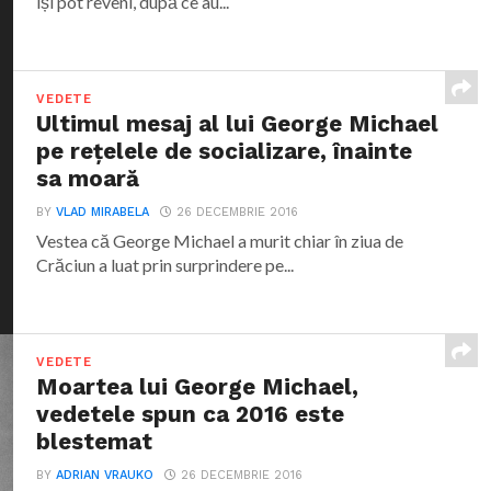
își pot reveni, după ce au...
VEDETE
Ultimul mesaj al lui George Michael
pe rețelele de socializare, înainte
sa moară
BY
VLAD MIRABELA
26 DECEMBRIE 2016
Vestea că George Michael a murit chiar în ziua de
Crăciun a luat prin surprindere pe...
VEDETE
Moartea lui George Michael,
vedetele spun ca 2016 este
blestemat
BY
ADRIAN VRAUKO
26 DECEMBRIE 2016