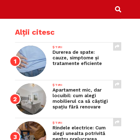
Alții citesc
ȘTIRI
Durerea de spate:
cauze, simptome și
tratamente eficiente
ȘTIRI
Apartament mic, dar
locuibil: cum alegi
mobilierul ca să câștigi
spațiu fără renovare
ȘTIRI
Rindele electrice: Cum
alegi unealta potrivită
pentru prelucrarea