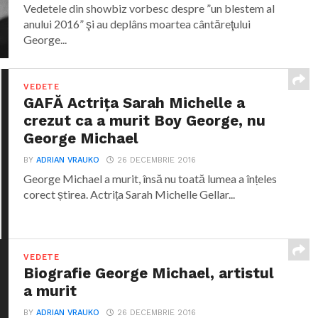
Vedetele din showbiz vorbesc despre ”un blestem al
anului 2016” şi au deplâns moartea cântăreţului
George...
VEDETE
GAFĂ Actrița Sarah Michelle a
crezut ca a murit Boy George, nu
George Michael
BY
ADRIAN VRAUKO
26 DECEMBRIE 2016
George Michael a murit, însă nu toată lumea a înțeles
corect știrea. Actrița Sarah Michelle Gellar...
VEDETE
Biografie George Michael, artistul
a murit
BY
ADRIAN VRAUKO
26 DECEMBRIE 2016