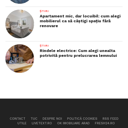
ȘTIRI
Apartament mic, dar locuibil: cum alegi
mobilierul ca să câștigi spațiu fără
renovare
ȘTIRI
Rindele electrice: Cum alegi unealta
potrivită pentru prelucrarea lemnului
CONTACT
TUC
DESPRE NOI
POLITICĂ COOKIES
RSS FEED
UTILE
LIVETEXT.RO
OK IMOBILIARE ARAD
FRESH24.RO