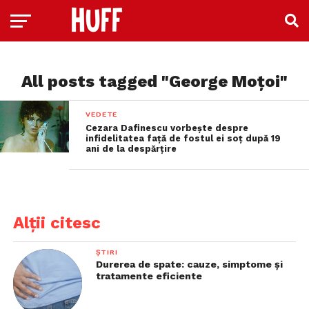
All posts tagged "George Moțoi"
VEDETE
Cezara Dafinescu vorbește despre
infidelitatea față de fostul ei soț după 19
ani de la despărțire
Alții citesc
ȘTIRI
Durerea de spate: cauze, simptome și
tratamente eficiente