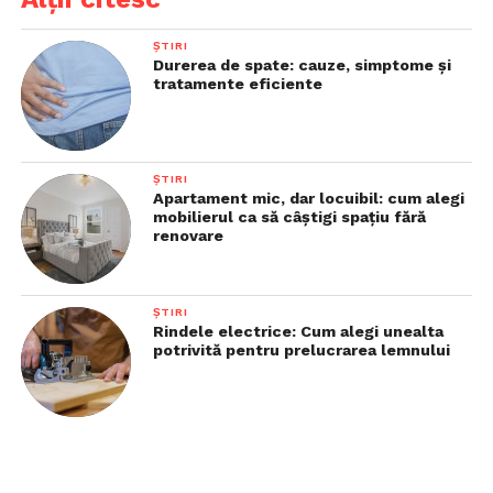
ȘTIRI
Durerea de spate: cauze, simptome și
tratamente eficiente
ȘTIRI
Apartament mic, dar locuibil: cum alegi
mobilierul ca să câștigi spațiu fără
renovare
ȘTIRI
Rindele electrice: Cum alegi unealta
potrivită pentru prelucrarea lemnului