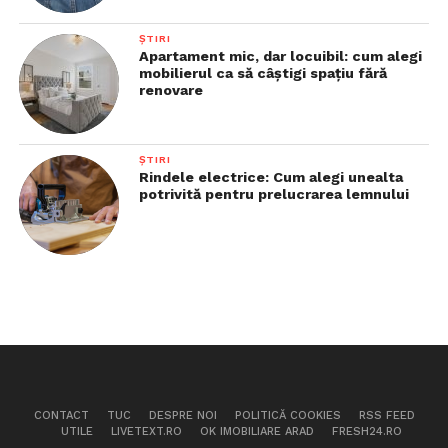
ȘTIRI
Apartament mic, dar locuibil: cum alegi
mobilierul ca să câștigi spațiu fără
renovare
ȘTIRI
Rindele electrice: Cum alegi unealta
potrivită pentru prelucrarea lemnului
CONTACT
TUC
DESPRE NOI
POLITICĂ COOKIES
RSS FEED
UTILE
LIVETEXT.RO
OK IMOBILIARE ARAD
FRESH24.RO