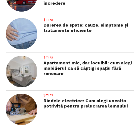
încredere
ȘTIRI
Durerea de spate: cauze, simptome și
tratamente eficiente
ȘTIRI
Apartament mic, dar locuibil: cum alegi
mobilierul ca să câștigi spațiu fără
renovare
ȘTIRI
Rindele electrice: Cum alegi unealta
potrivită pentru prelucrarea lemnului