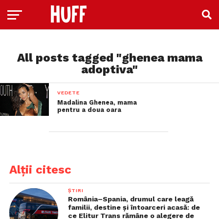
All posts tagged "ghenea mama
adoptiva"
VEDETE
Madalina Ghenea, mama
pentru a doua oara
Alții citesc
ȘTIRI
România–Spania, drumul care leagă
familii, destine și întoarceri acasă: de
ce Elitur Trans rămâne o alegere de