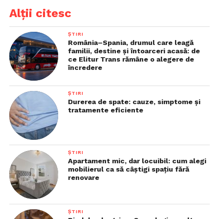
Alții citesc
ȘTIRI
România–Spania, drumul care leagă
familii, destine și întoarceri acasă: de
ce Elitur Trans rămâne o alegere de
încredere
ȘTIRI
Durerea de spate: cauze, simptome și
tratamente eficiente
ȘTIRI
Apartament mic, dar locuibil: cum alegi
mobilierul ca să câștigi spațiu fără
renovare
ȘTIRI