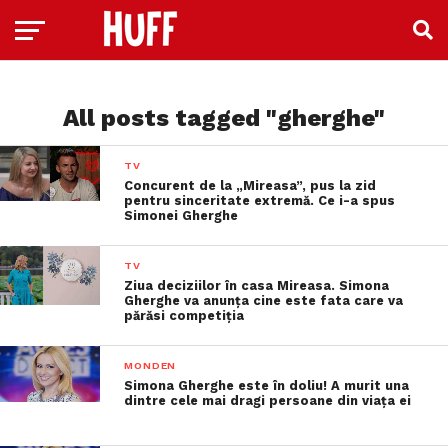
All posts tagged "gherghe"
TV
Concurent de la „Mireasa”, pus la zid
pentru sinceritate extremă. Ce i-a spus
Simonei Gherghe
TV
Ziua deciziilor în casa Mireasa. Simona
Gherghe va anunța cine este fata care va
părăsi competiția
MONDEN
Simona Gherghe este în doliu! A murit una
dintre cele mai dragi persoane din viața ei