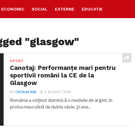
ECONOMIC
SOCIAL
EXTERNE
EDUCATIE
agged "glasgow"
SPORT
Canotaj: Performanțe mari pentru
sportivii români la CE de la
Glasgow
BY
CATALIN NAE
5 AUGUST 2018
România a obţinut duminică o medalie de argint, în
proba masculină de dublu vâsle, şi una...