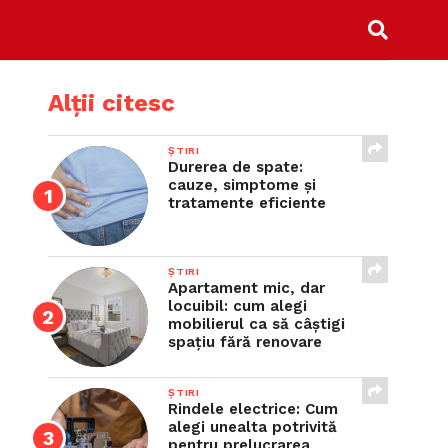
Alții citesc
ȘTIRI
Durerea de spate:
cauze, simptome și
tratamente eficiente
ȘTIRI
Apartament mic, dar
locuibil: cum alegi
mobilierul ca să câștigi
spațiu fără renovare
ȘTIRI
Rindele electrice: Cum
alegi unealta potrivită
pentru prelucrarea