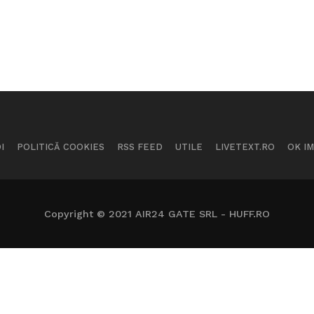
I
POLITICĂ COOKIES
RSS FEED
UTILE
LIVETEXT.RO
OK I
Copyright © 2021 AIR24 GATE SRL - HUFF.RO