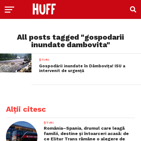
All posts tagged "gospodarii
inundate dambovita"
ȘTIRI
Gospodării inundate în Dâmbovița! ISU a
intervenit de urgență
Alții citesc
ȘTIRI
România–Spania, drumul care leagă
familii, destine și întoarceri acasă: de
ce Elitur Trans rămâne o alegere de