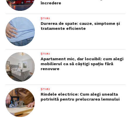
încredere
ȘTIRI
Durerea de spate: cauze, simptome și
tratamente eficiente
ȘTIRI
Apartament mic, dar locuibil: cum alegi
mobilierul ca să câștigi spațiu fără
renovare
ȘTIRI
Rindele electrice: Cum alegi unealta
potrivită pentru prelucrarea lemnului