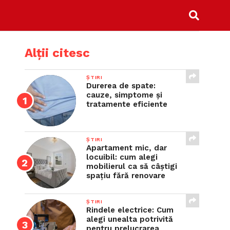
Alții citesc
ȘTIRI
Durerea de spate:
cauze, simptome și
tratamente eficiente
ȘTIRI
Apartament mic, dar
locuibil: cum alegi
mobilierul ca să câștigi
spațiu fără renovare
ȘTIRI
Rindele electrice: Cum
alegi unealta potrivită
pentru prelucrarea