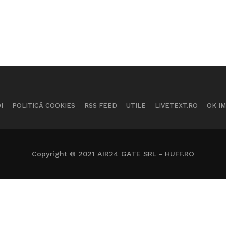
I
POLITICĂ COOKIES
RSS FEED
UTILE
LIVETEXT.RO
OK I
Copyright © 2021 AIR24 GATE SRL - HUFF.RO