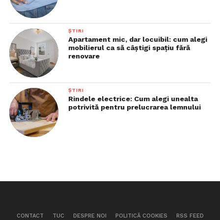
ȘTIRI
Apartament mic, dar locuibil: cum alegi
mobilierul ca să câștigi spațiu fără
renovare
ȘTIRI
Rindele electrice: Cum alegi unealta
potrivită pentru prelucrarea lemnului
CONTACT
TUC
DESPRE NOI
POLITICĂ COOKIES
RSS FEED