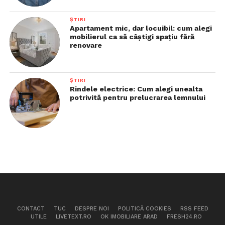
ȘTIRI
Apartament mic, dar locuibil: cum alegi
mobilierul ca să câștigi spațiu fără
renovare
ȘTIRI
Rindele electrice: Cum alegi unealta
potrivită pentru prelucrarea lemnului
CONTACT
TUC
DESPRE NOI
POLITICĂ COOKIES
RSS FEED
UTILE
LIVETEXT.RO
OK IMOBILIARE ARAD
FRESH24.RO