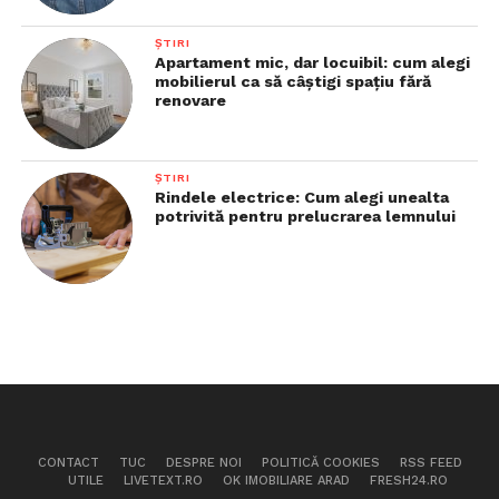
ȘTIRI
Apartament mic, dar locuibil: cum alegi
mobilierul ca să câștigi spațiu fără
renovare
ȘTIRI
Rindele electrice: Cum alegi unealta
potrivită pentru prelucrarea lemnului
CONTACT
TUC
DESPRE NOI
POLITICĂ COOKIES
RSS FEED
UTILE
LIVETEXT.RO
OK IMOBILIARE ARAD
FRESH24.RO