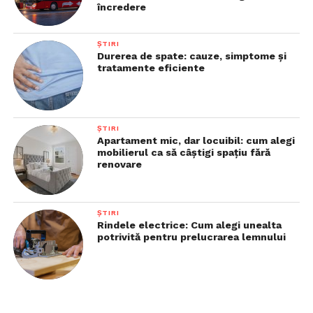
încredere
ȘTIRI
Durerea de spate: cauze, simptome și
tratamente eficiente
ȘTIRI
Apartament mic, dar locuibil: cum alegi
mobilierul ca să câștigi spațiu fără
renovare
ȘTIRI
Rindele electrice: Cum alegi unealta
potrivită pentru prelucrarea lemnului