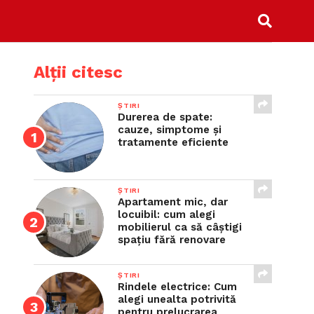
Alții citesc
ȘTIRI
Durerea de spate:
cauze, simptome și
tratamente eficiente
ȘTIRI
Apartament mic, dar
locuibil: cum alegi
mobilierul ca să câștigi
spațiu fără renovare
ȘTIRI
Rindele electrice: Cum
alegi unealta potrivită
pentru prelucrarea