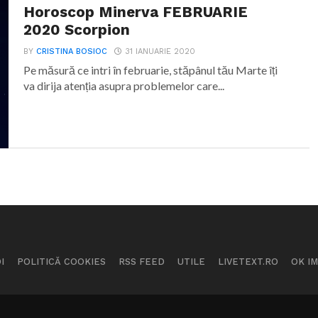
Horoscop Minerva FEBRUARIE
2020 Scorpion
BY
CRISTINA BOSIOC
31 IANUARIE 2020
Pe măsură ce intri în februarie, stăpânul tău Marte îți
va dirija atenția asupra problemelor care...
I
POLITICĂ COOKIES
RSS FEED
UTILE
LIVETEXT.RO
OK I