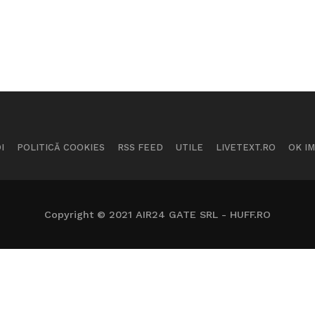
I
POLITICĂ COOKIES
RSS FEED
UTILE
LIVETEXT.RO
OK I
Copyright © 2021 AIR24 GATE SRL - HUFF.RO