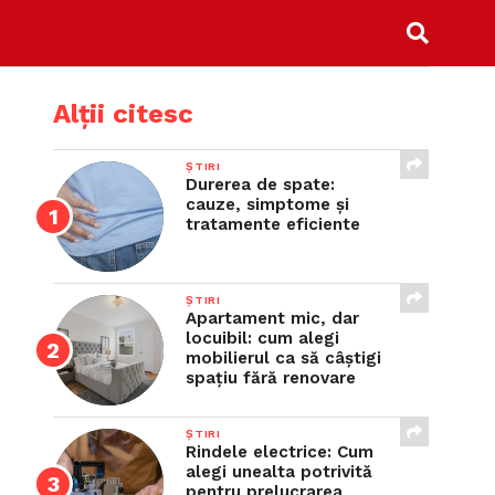
Alții citesc
ȘTIRI
Durerea de spate:
cauze, simptome și
tratamente eficiente
ȘTIRI
Apartament mic, dar
locuibil: cum alegi
mobilierul ca să câștigi
spațiu fără renovare
ȘTIRI
Rindele electrice: Cum
alegi unealta potrivită
pentru prelucrarea