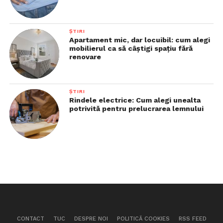
ȘTIRI
Apartament mic, dar locuibil: cum alegi
mobilierul ca să câștigi spațiu fără
renovare
ȘTIRI
Rindele electrice: Cum alegi unealta
potrivită pentru prelucrarea lemnului
CONTACT
TUC
DESPRE NOI
POLITICĂ COOKIES
RSS FEED