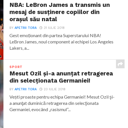
NBA: LeBron James a transmis un
mesaj de susţinere copiilor din
oraşul său natal
BY
APETRII TORA
31 IULIE 2018
Gest emoționant din partea Superstarului NBA!
LeBron James, noul component al echipei Los Angeles
Lakers, a...
SPORT
Mesut Ozil şi-a anunţat retragerea
din selecţionata Germaniei!
BY
APETRII TORA
23 IULIE 2018
Vești proaste pentru echipa Germaniei! Mesut Ozil şi-
a anunţat duminică retragerea din selecţionata
Germaniei, evocând „rasismul”...