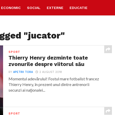
ECONOMIC
SOCIAL
EXTERNE
EDUCATIE
agged "jucator"
SPORT
Thierry Henry dezminte toate
zvonurile despre viitorul său
BY
APETRII TORA
2 AUGUST 2018
Momentul adevărului! Fostul mare fotbalist francez
Thierry Henry, în prezent unul dintre antrenorii
secunzi ai naţionalei...
SPORT