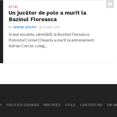
ȘTIRI
Un jucător de polo a murit la
Bazinul Floreasca
BY
ADRIAN VRAUKO
14 MAI 2016
Scene șocante, sâmbătă, la Bazinul Floreasca.
Poloistul Cornel Chiuariu a murit la antrenament.
Adrian Cercel, coleg...
I
POLITICĂ COOKIES
RSS FEED
UTILE
LIVETEXT.RO
OK I