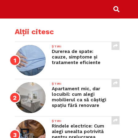
Alții citesc
ȘTIRI
Durerea de spate:
cauze, simptome și
tratamente eficiente
ȘTIRI
Apartament mic, dar
locuibil: cum alegi
mobilierul ca să câștigi
spațiu fără renovare
ȘTIRI
Rindele electrice: Cum
alegi unealta potrivită
pentru prelucrarea