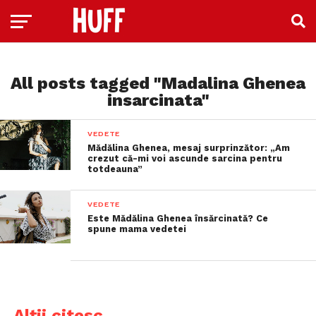
All posts tagged "Madalina Ghenea
insarcinata"
VEDETE
Mădălina Ghenea, mesaj surprinzător: „Am
crezut că-mi voi ascunde sarcina pentru
totdeauna”
VEDETE
Este Mădălina Ghenea însărcinată? Ce
spune mama vedetei
Alții citesc