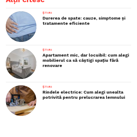
ȘTIRI
Durerea de spate: cauze, simptome și
tratamente eficiente
ȘTIRI
Apartament mic, dar locuibil: cum alegi
mobilierul ca să câștigi spațiu fără
renovare
ȘTIRI
Rindele electrice: Cum alegi unealta
potrivită pentru prelucrarea lemnului