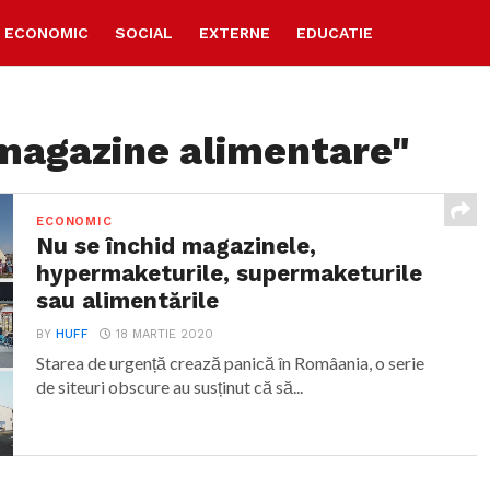
ECONOMIC
SOCIAL
EXTERNE
EDUCATIE
"magazine alimentare"
ECONOMIC
Nu se închid magazinele,
hypermaketurile, supermaketurile
sau alimentările
BY
HUFF
18 MARTIE 2020
Starea de urgență crează panică în Româania, o serie
de siteuri obscure au susținut că să...