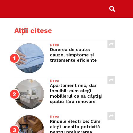
Alții citesc
ȘTIRI
Durerea de spate:
cauze, simptome și
tratamente eficiente
ȘTIRI
Apartament mic, dar
locuibil: cum alegi
mobilierul ca să câștigi
spațiu fără renovare
ȘTIRI
Rindele electrice: Cum
alegi unealta potrivită
pentru prelucrarea