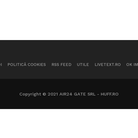
I
POLITICĂ COOKIES
RSS FEED
UTILE
LIVETEXT.RO
OK I
Copyright © 2021 AIR24 GATE SRL - HUFF.RO