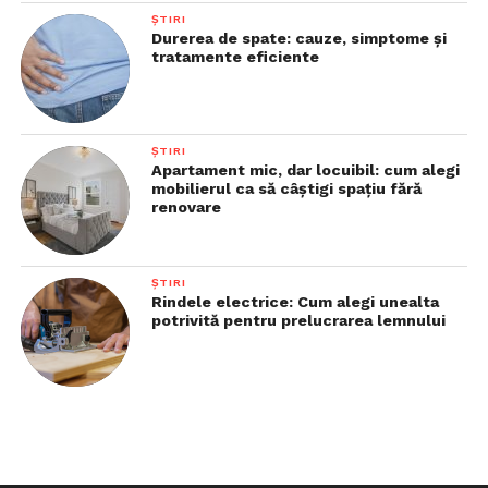
ȘTIRI
Durerea de spate: cauze, simptome și
tratamente eficiente
ȘTIRI
Apartament mic, dar locuibil: cum alegi
mobilierul ca să câștigi spațiu fără
renovare
ȘTIRI
Rindele electrice: Cum alegi unealta
potrivită pentru prelucrarea lemnului