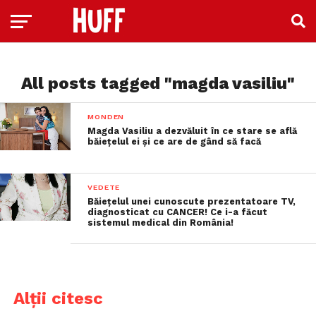
All posts tagged "magda vasiliu"
MONDEN
Magda Vasiliu a dezvăluit în ce stare se află
băiețelul ei și ce are de gând să facă
VEDETE
Băiețelul unei cunoscute prezentatoare TV,
diagnosticat cu CANCER! Ce i-a făcut
sistemul medical din România!
Alții citesc