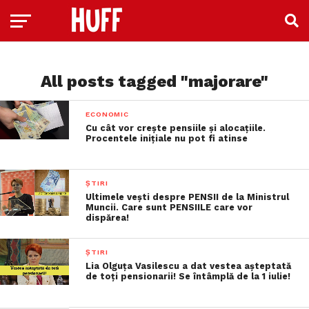
All posts tagged "majorare"
ECONOMIC
Cu cât vor crește pensiile și alocațiile.
Procentele inițiale nu pot fi atinse
ȘTIRI
Ultimele vești despre PENSII de la Ministrul
Muncii. Care sunt PENSIILE care vor
dispărea!
ȘTIRI
Lia Olguța Vasilescu a dat vestea așteptată
de toți pensionarii! Se întâmplă de la 1 iulie!