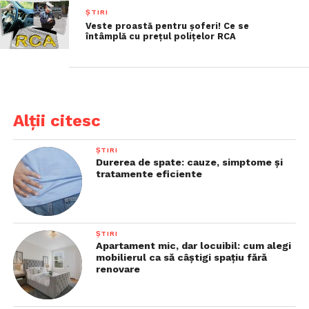
ȘTIRI
Veste proastă pentru șoferi! Ce se
întâmplă cu prețul polițelor RCA
Alții citesc
ȘTIRI
Durerea de spate: cauze, simptome și
tratamente eficiente
ȘTIRI
Apartament mic, dar locuibil: cum alegi
mobilierul ca să câștigi spațiu fără
renovare